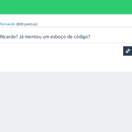
r
Fernando
(
800
pontos)
e Ricardo? Já montou um esboço de código?