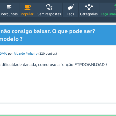
Perguntas
Popular!
Sem respostas
Tags
Categorias
Faça uma
o consigo baixar. O que pode ser?
modelo ?
DVPL
por
Ricardo Pinheiro
(
220
pontos)
a dificuldade danada, como uso a função FTPDOWNLOAD ?