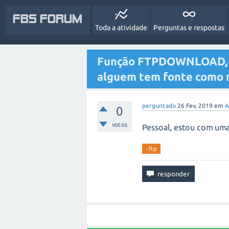
FBS Forum
Toda a atividade
Perguntas e respostas
Função FTPDOWNLOAD, nã
alguem tem fonte como 
perguntado
26 Fev, 2019
em
A
0
votos
Pessoal, estou com um
-ftp