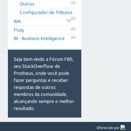
(9)
Outros
Configurador de Tributos
(2)
(0)
RM
(0)
Fluig
(0)
BI - Business Intelligence
Seja bem vindo a Fórum FBS,
seu StackOverflow de
Protheus, onde você pode
fazer perguntas e receber
respostas de outros
membros da comunidade,
alcançando sempre o melhor
resultado.
Oferecido por