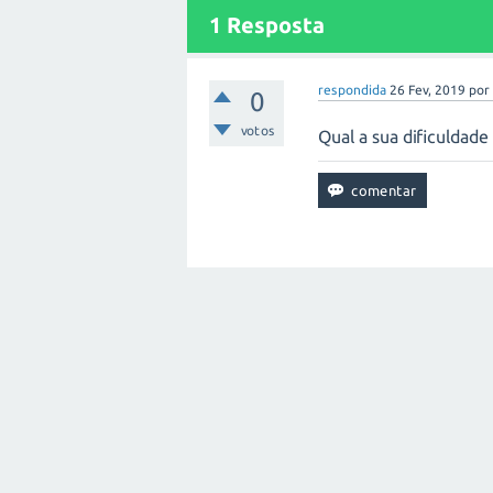
1
Resposta
respondida
26 Fev, 2019
po
0
votos
Qual a sua dificuldad