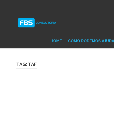
Skip
Consultoria
FB
to
e
content
Suporte
Protheus
Con
TOTVS
HOME
COMO PODEMOS AJUD
TAG: TAF