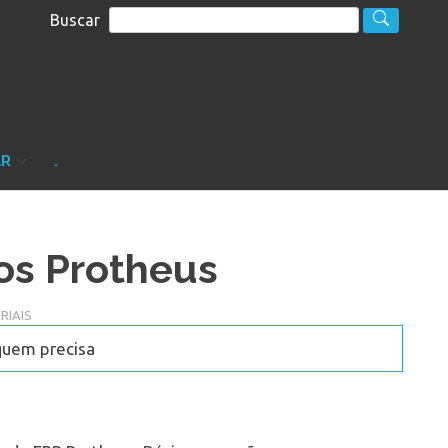
Buscar
S
sultoria
AR
.
os Protheus
RIAIS
quem precisa