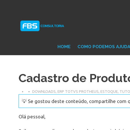
Skip
Consultoria
FB
to
e
content
Suporte
Protheus
Con
TOTVS
HOME
COMO PODEMOS AJUD
Cadastro de Produt
DOWNLOADS
,
ERP TOTVS PROTHEUS
,
ESTOQUE
,
TUTO
💡 Se gostou deste conteúdo, compartilhe com 
Olá pessoal,