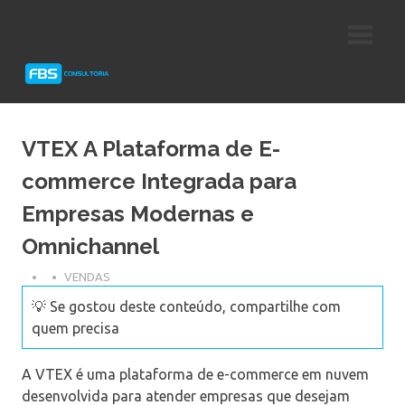
Skip
Consultoria
FBS
to
e
content
Suporte
Consultoria
Protheus
TOTVS
VTEX A Plataforma de E-
commerce Integrada para
Empresas Modernas e
Omnichannel
VENDAS
💡 Se gostou deste conteúdo, compartilhe com
quem precisa
A VTEX é uma plataforma de e-commerce em nuvem
desenvolvida para atender empresas que desejam