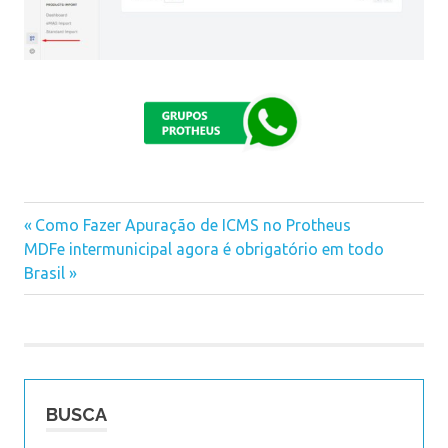
Previous
Como Fazer Apuração de ICMS no Protheus
Navegação
Next
MDFe intermunicipal agora é obrigatório em todo
Post:
Post:
Brasil
de
Post
BUSCA