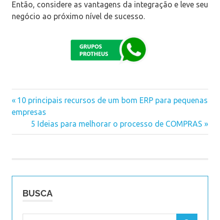
Então, considere as vantagens da integração e leve seu
negócio ao próximo nível de sucesso.
Previous
10 principais recursos de um bom ERP para pequenas
Navegação
empresas
Post:
Next
5 Ideias para melhorar o processo de COMPRAS
de
Post:
Post
BUSCA