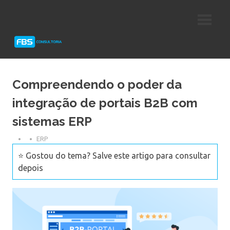
Skip
Consultoria
FBS
to
e
content
Suporte
Consultoria
Protheus
TOTVS
Compreendendo o poder da
integração de portais B2B com
sistemas ERP
ERP
⭐ Gostou do tema? Salve este artigo para consultar
depois