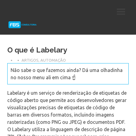
Skip
Consultoria
FBS
to
e
content
Suporte
Consultoria
Protheus
TOTVS
O que é Labelary
ARTIGOS
,
AUTOMAÇÃO
Não sabe o que fazemos ainda? Dá uma olhadinha
no nosso menu ali em cima ☝️
Labelary é um serviço de renderização de etiquetas de
código aberto que permite aos desenvolvedores gerar
visualizações precisas de etiquetas de código de
barras em diversos formatos, incluindo imagens
rasterizadas (como PNG ou JPEG) e documentos PDF.
O Labelary utiliza a linguagem de descrição de página