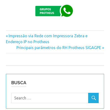
Previous
Impressão via Rede com Impressora Zebra e
Navegação
Endereço IP no Protheus
Post:
Next
Principais parâmetros do RH Protheus SIGAGPE
de
Post:
Post
BUSCA