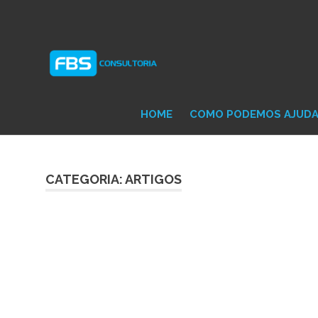
Skip
Consultoria
FB
to
e
content
Suporte
Protheus
Con
TOTVS
HOME
COMO PODEMOS AJUD
CATEGORIA: ARTIGOS