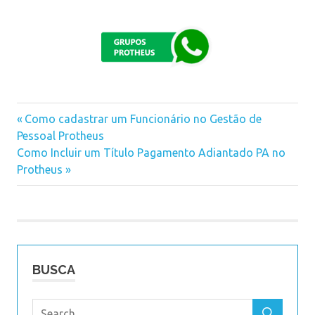
financeiro
Previous
Como cadastrar um Funcionário no Gestão de
Navegação
Pessoal Protheus
Post:
Next
Como Incluir um Título Pagamento Adiantado PA no
de
Post:
Protheus
Post
BUSCA