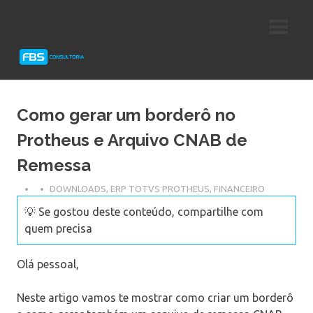
Skip
Consultoria
FBS
to
e
content
Suporte
Consultoria
Protheus
TOTVS
Como gerar um borderô no
Protheus e Arquivo CNAB de
Remessa
DOWNLOADS
,
ERP TOTVS PROTHEUS
,
FINANCEIRO
💡 Se gostou deste conteúdo, compartilhe com
quem precisa
Olá pessoal,
Neste artigo vamos te mostrar como criar um borderô