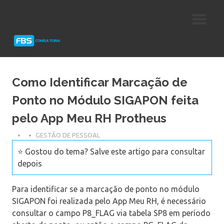
Skip
Consultoria
FBS
to
e
content
Suporte
Consultoria
Protheus
TOTVS
Como Identificar Marcação de
Ponto no Módulo SIGAPON feita
pelo App Meu RH Protheus
GESTÃO DE PESSOAL
⭐ Gostou do tema? Salve este artigo para consultar
depois
Para identificar se a marcação de ponto no módulo
SIGAPON foi realizada pelo App Meu RH, é necessário
consultar o campo P8_FLAG via tabela SP8 em período