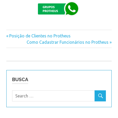
faturamento
Previous
Posição de Clientes no Protheus
Navegação
financeiro
Post:
Next
Como Cadastrar Funcionários no Protheus
Post:
de
Post
BUSCA