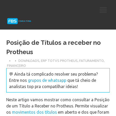
Skip
Consultoria
FBS
to
e
content
Suporte
Consultoria
Protheus
TOTVS
Posição de Títulos a receber no
Protheus
DOWNLOADS
,
ERP TOTVS PROTHEUS
,
FATURAMENTO
,
FINANCEIRO
💬 Ainda tá complicado resolver seu problema?
Entre nos
grupos de whatsapp
que tá cheio de
analistas top pra compatilhar ideias!
Neste artigo vamos mostrar como consultar a Posição
de um Título a Receber no Protheus. Permite visualizar
os
movimentos dos títulos
em aberto e dos que foram