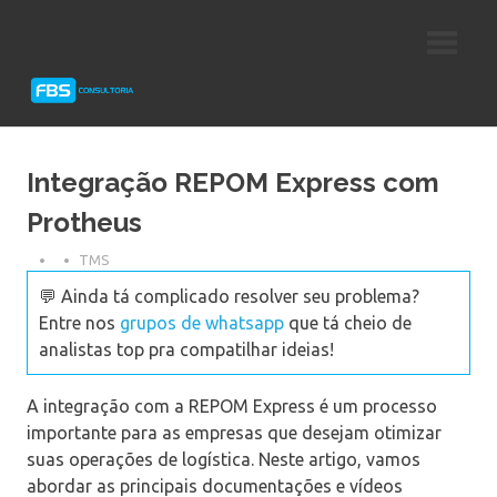
Skip
Consultoria
FBS
to
e
content
Suporte
Consultoria
Protheus
TOTVS
Integração REPOM Express com
Protheus
TMS
💬 Ainda tá complicado resolver seu problema?
Entre nos
grupos de whatsapp
que tá cheio de
analistas top pra compatilhar ideias!
A integração com a REPOM Express é um processo
importante para as empresas que desejam otimizar
suas operações de logística. Neste artigo, vamos
abordar as principais documentações e vídeos