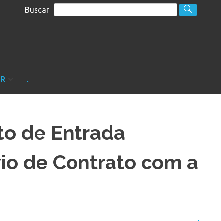
Buscar
S
sultoria
AR
.
to de Entrada
o de Contrato com a