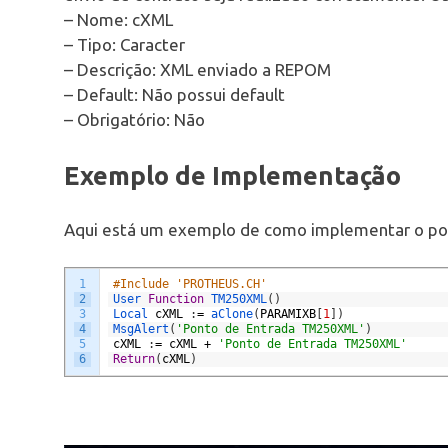
– Nome: cXML
– Tipo: Caracter
– Descrição: XML enviado a REPOM
– Default: Não possui default
– Obrigatório: Não
Exemplo de Implementação
Aqui está um exemplo de como implementar o p
1
#Include 'PROTHEUS.CH'
2
User 
Function
TM250XML
(
)
3
Local 
cXML
:
=
aClone
(
PARAMIXB
[
1
]
)
4
MsgAlert
(
'Ponto de Entrada TM250XML'
)
5
cXML
:
=
cXML
+
'Ponto de Entrada TM250XML'
6
Return
(
cXML
)