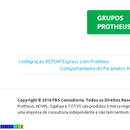
Previous
Integração REPOM Express com Protheus
Navegação
Post:
Next
Comportamento do Parâmetro M
Post:
de
Post
Copyright © 2016 FBS Consultoria. Todos os Direitos Re
Protheus, ADVPL, Sigaloja e TOTVS são produtos e marca reg
uma empresa de consultoria independente e não tem nenhum v