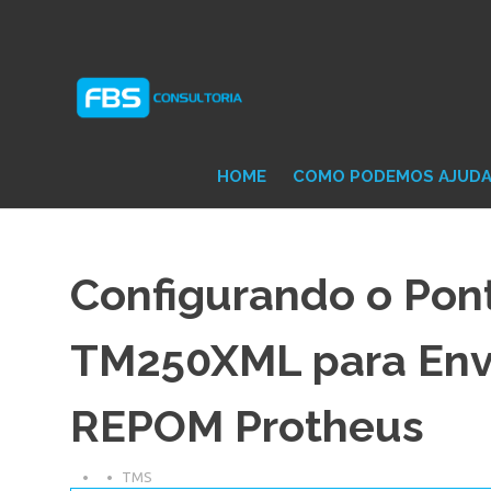
Skip
Consultoria
FB
to
e
content
Suporte
Protheus
Con
TOTVS
HOME
COMO PODEMOS AJUD
Configurando o Pon
TM250XML para Envi
REPOM Protheus
TMS