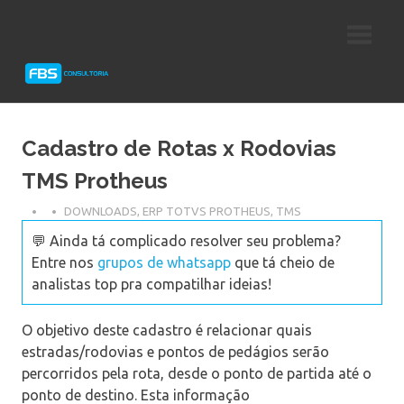
Skip
Consultoria
FBS
to
e
content
Suporte
Consultoria
Protheus
TOTVS
Cadastro de Rotas x Rodovias
TMS Protheus
DOWNLOADS
,
ERP TOTVS PROTHEUS
,
TMS
💬 Ainda tá complicado resolver seu problema?
Entre nos
grupos de whatsapp
que tá cheio de
analistas top pra compatilhar ideias!
O objetivo deste cadastro é relacionar quais
estradas/rodovias e pontos de pedágios serão
percorridos pela rota, desde o ponto de partida até o
ponto de destino. Esta informação