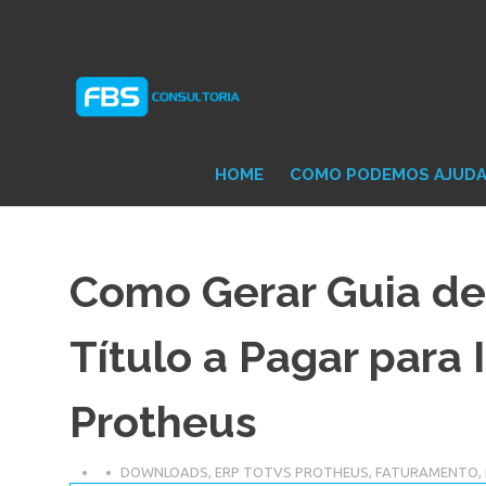
Skip
Consultoria
FB
to
e
content
Suporte
Protheus
Con
TOTVS
HOME
COMO PODEMOS AJUD
Como Gerar Guia de
Título a Pagar para
Protheus
DOWNLOADS
,
ERP TOTVS PROTHEUS
,
FATURAMENTO
,