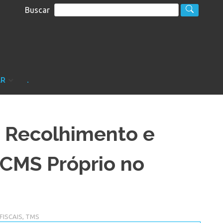
Buscar
S
sultoria
AR
.
 Recolhimento e
 ICMS Próprio no
FISCAIS
,
TMS