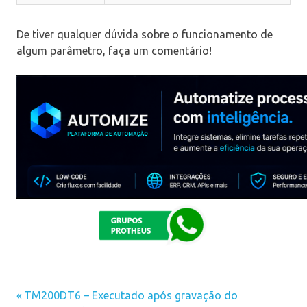
De tiver qualquer dúvida sobre o funcionamento de
algum parâmetro, faça um comentário!
Previous
TM200DT6 – Executado após gravação do