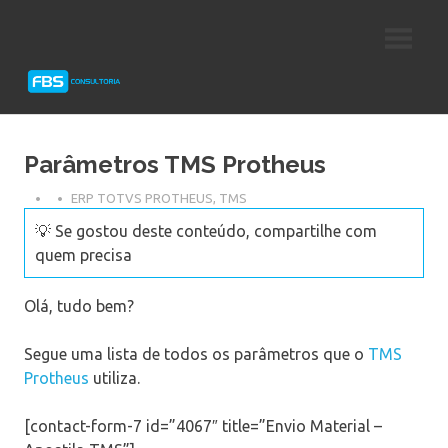
Skip
Consultoria
FBS
to
e
content
Suporte
Consultoria
Protheus
TOTVS
Parâmetros TMS Protheus
ERP TOTVS PROTHEUS
,
TMS
💡 Se gostou deste conteúdo, compartilhe com
quem precisa
Olá, tudo bem?
Segue uma lista de todos os parâmetros que o
TMS
Protheus
utiliza.
[contact-form-7 id=”4067″ title=”Envio Material –