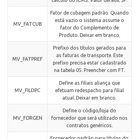
cálculo do ICMS. Valor default SP.
Fator de cubagem padrão. Quando
está vazio o sistema assume o
MV_FATCUB
fator do Complemento de
Produto. Deixar em branco.
Prefixo dos títulos gerados para
as faturas de transporte. Este
MV_FATPREF
prefixo precisa estar cadastrado
na tabela 05. Preencher com FT.
Define as filiais aliança que
MV_FILDPC
efetuam redespacho para filial
atual. Deixar em branco.
Define o código/loja do
MV_FORGEN
fornecedor que será utilizado nos
contratos genéricos.
Fornecedor padrão para títulos do