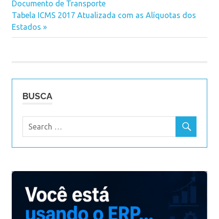
Navegação
Documento de Transporte
Post:
Next
Tabela ICMS 2017 Atualizada com as Alíquotas dos
de
Post:
Estados
Post
BUSCA