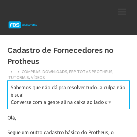
Skip
Consultoria
FBS
to
e
content
Suporte
Consultoria
Protheus
TOTVS
Cadastro de Fornecedores no
Protheus
COMPRAS
,
DOWNLOADS
,
ERP TOTVS PROTHEUS
,
TUTORIAIS
,
VÍDEOS
Sabemos que não dá pra resolver tudo...a culpa não
é sua!
Converse com a gente ali na caixa ao lado 👉
Olá,
Segue um outro cadastro básico do Protheus, o