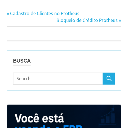
Previous
Cadastro de Clientes no Protheus
Navegação
Post:
Next
Bloqueio de Crédito Protheus
Post:
de
Post
BUSCA