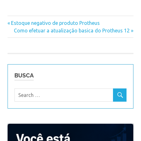
Previous
Estoque negativo de produto Protheus
Navegação
Post:
Next
Como efetuar a atualização basica do Protheus 12
Post:
de
Post
BUSCA