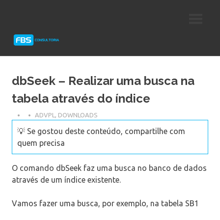
Skip
Consultoria
FBS
to
e
content
Suporte
Consultoria
Protheus
TOTVS
dbSeek – Realizar uma busca na
tabela através do índice
ADVPL
,
DOWNLOADS
💡 Se gostou deste conteúdo, compartilhe com
quem precisa
O comando dbSeek faz uma busca no banco de dados
através de um índice existente.
Vamos fazer uma busca, por exemplo, na tabela SB1