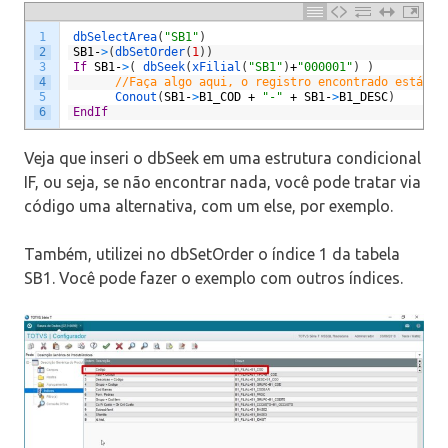
1
dbSelectArea
(
"SB1"
)
2
SB1
-
>
(
dbSetOrder
(
1
)
)
3
If
SB1
-
>
(
dbSeek
(
xFilial
(
"SB1"
)
+
"000001"
)
)
4
//Faça algo aqui, o registro encontrado está po
5
Conout
(
SB1
-
>
B1_COD
+
"-"
+
SB1
-
>
B1_DESC
)
6
EndIf
Veja que inseri o dbSeek em uma estrutura condicional
IF, ou seja, se não encontrar nada, você pode tratar via
código uma alternativa, com um else, por exemplo.
Também, utilizei no dbSetOrder o índice 1 da tabela
SB1. Você pode fazer o exemplo com outros índices.