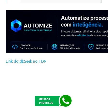
Link do dbSeek no TDN