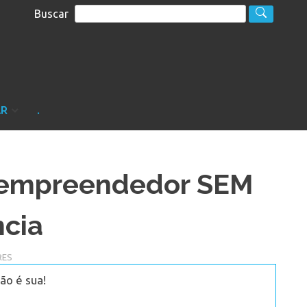
Buscar
S
sultoria
AR
.
 empreendedor SEM
ncia
RES
ão é sua!