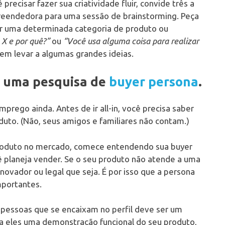
precisar fazer sua criatividade fluir, convide três a
eendedora para uma sessão de brainstorming. Peça
ir uma determinada categoria de produto ou
e X e por quê?”
ou
“Você usa alguma coisa para realizar
em levar a algumas grandes ideias.
m uma pesquisa de
buyer persona
.
prego ainda. Antes de ir all-in, você precisa saber
uto. (Não, seus amigos e familiares não contam.)
 produto no mercado, comece entendendo sua buyer
ê planeja vender. Se o seu produto não atende a uma
inovador ou legal que seja. É por isso que a persona
mportantes.
ar pessoas que se encaixam no perfil deve ser um
 eles uma demonstração funcional do seu produto,