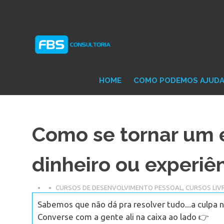
Skip
Consultoria
FB
to
e
content
Suporte
Protheus
Con
TOTVS
HOME
COMO PODEMOS AJUD
Como se tornar um
dinheiro ou experiê
CURSOS DE DESENVOLVIMENTO PESSOAL
,
CURSOS LIV
Sabemos que não dá pra resolver tudo...a culpa n
Converse com a gente ali na caixa ao lado 👉