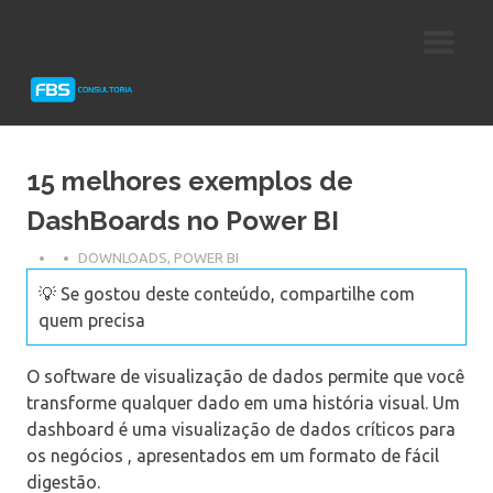
Skip
Consultoria
FBS
to
e
content
Suporte
Consultoria
Protheus
TOTVS
15 melhores exemplos de
DashBoards no Power BI
DOWNLOADS
,
POWER BI
💡 Se gostou deste conteúdo, compartilhe com
quem precisa
O software de visualização de dados permite que você
transforme qualquer dado em uma história visual. Um
dashboard é uma visualização de dados críticos para
os negócios , apresentados em um formato de fácil
digestão.