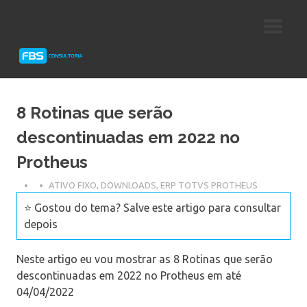
Skip
Consultoria
FBS
to
e
content
Suporte
Consultoria
Protheus
TOTVS
8 Rotinas que serão
descontinuadas em 2022 no
Protheus
ATIVO FIXO
,
DOWNLOADS
,
ERP TOTVS PROTHEUS
⭐ Gostou do tema? Salve este artigo para consultar
depois
Neste artigo eu vou mostrar as 8 Rotinas que serão
descontinuadas em 2022 no Protheus em até
04/04/2022