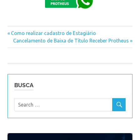
Previous
Como realizar cadastro de Estagiário
Navegação
Post:
Next
Cancelamento de Baixa de Título Receber Protheus
Post:
de
Post
BUSCA