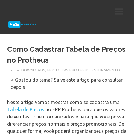
Skip
Consultoria
FBS
to
e
content
Suporte
Consultoria
Protheus
TOTVS
Como Cadastrar Tabela de Preços
no Protheus
DOWNLOADS
,
ERP TOTVS PROTHEUS
,
FATURAMENTO
⭐ Gostou do tema? Salve este artigo para consultar
depois
Neste artigo vamos mostrar como se cadastra uma
Tabela de Preços
no ERP Protheus para que os valores
de vendas fiquem organizados e para que você possa
diferenciar preços normais e preços promocionais. De
qualquer forma, você poderá organizar seus preços da