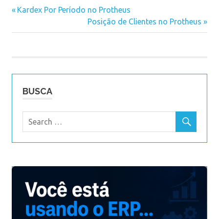
faturamento
Previous
Kardex Por Período no Protheus
Navegação
Post:
Next
Posição de Clientes no Protheus
Post:
de
Post
BUSCA