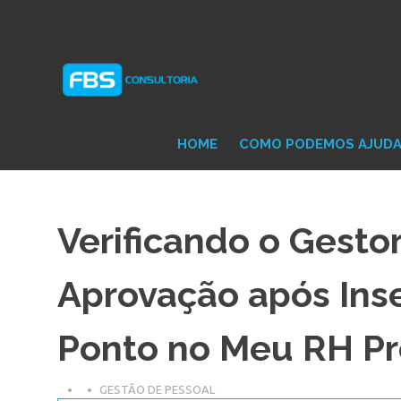
Skip
Consultoria
FB
to
e
content
Suporte
Protheus
Con
TOTVS
HOME
COMO PODEMOS AJUD
Verificando o Gesto
Aprovação após Ins
Ponto no Meu RH P
GESTÃO DE PESSOAL