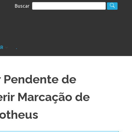
Buscar
S
sultoria
AR
.
r Pendente de
erir Marcação de
rotheus