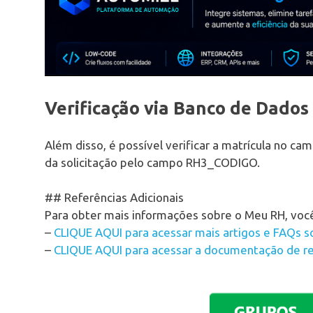
Verificação via Banco de Dados
Além disso, é possível verificar a matrícula no c
da solicitação pelo campo RH3_CODIGO.
## Referências Adicionais
Para obter mais informações sobre o Meu RH, você
–
CLIQUE AQUI para acessar mais artigos e FAQs 
–
CLIQUE AQUI para acessar a documentação de r