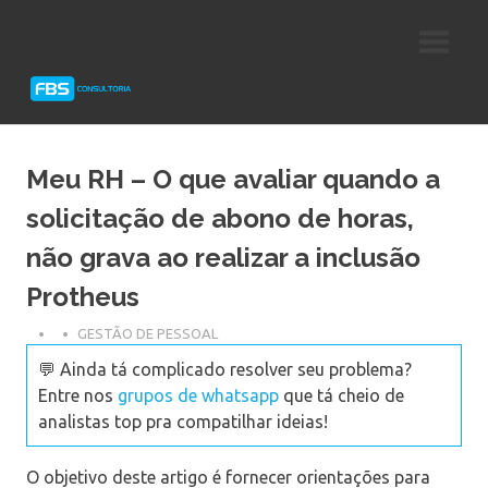
Skip
Consultoria
FBS
to
e
content
Suporte
Consultoria
Protheus
TOTVS
Meu RH – O que avaliar quando a
solicitação de abono de horas,
não grava ao realizar a inclusão
Protheus
GESTÃO DE PESSOAL
💬 Ainda tá complicado resolver seu problema?
Entre nos
grupos de whatsapp
que tá cheio de
analistas top pra compatilhar ideias!
O objetivo deste artigo é fornecer orientações para