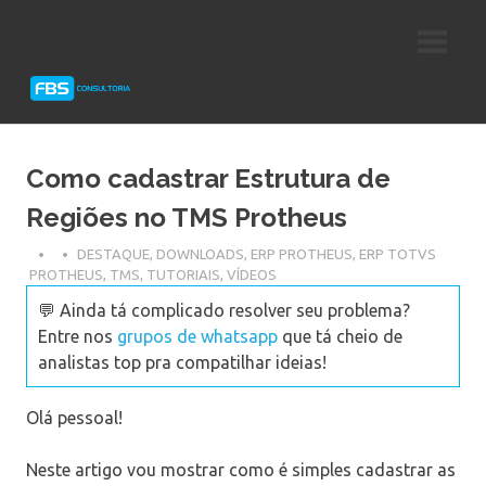
Skip
Consultoria
FBS
to
e
content
Suporte
Consultoria
Protheus
TOTVS
Como cadastrar Estrutura de
Regiões no TMS Protheus
DESTAQUE
,
DOWNLOADS
,
ERP PROTHEUS
,
ERP TOTVS
PROTHEUS
,
TMS
,
TUTORIAIS
,
VÍDEOS
💬 Ainda tá complicado resolver seu problema?
Entre nos
grupos de whatsapp
que tá cheio de
analistas top pra compatilhar ideias!
Olá pessoal!
Neste artigo vou mostrar como é simples cadastrar as