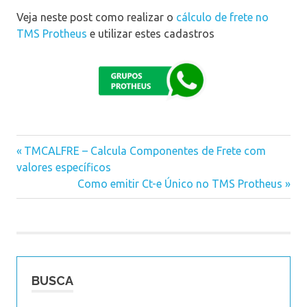
Veja neste post como realizar o
cálculo de frete no
TMS Protheus
e utilizar estes cadastros
Previous
TMCALFRE – Calcula Componentes de Frete com
Navegação
valores específicos
Post:
Next
Como emitir Ct-e Único no TMS Protheus
de
Post:
Post
BUSCA