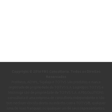
Copyright © 2016 FBS Consultoria. Todos os Direitos
Reservados
Protheus, ADVPL, Sigaloja e TOTVS são produtos e marca
registrada de propriedade da TOTVS S.A. Logotipos TOTVS e
Microsiga são de propriedade da TOTVS S.A. A FBSOLUTIONS
consultoria é uma empresa de consultoria independente e não
tem nenhum vínculo direto ou indireto com a TOTVS®, qualquer
uma de suas franquias ou qualquer um de seus representantes.