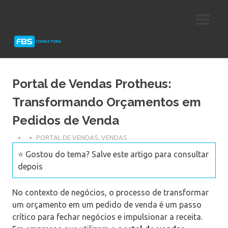
Skip
Consultoria
FBS
to
e
content
Suporte
Consultoria
Protheus
TOTVS
Portal de Vendas Protheus:
Transformando Orçamentos em
Pedidos de Venda
PORTAL DE VENDAS
,
VENDAS
⭐ Gostou do tema? Salve este artigo para consultar
depois
No contexto de negócios, o processo de transformar
um orçamento em um pedido de venda é um passo
crítico para fechar negócios e impulsionar a receita.