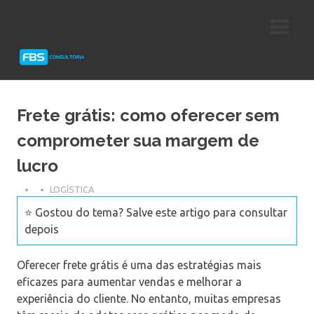
Skip
Consultoria
FBS
to
e
content
Suporte
Consultoria
Protheus
TOTVS
Frete grátis: como oferecer sem
comprometer sua margem de
lucro
LOGÍSTICA
⭐ Gostou do tema? Salve este artigo para consultar
depois
Oferecer frete grátis é uma das estratégias mais
eficazes para aumentar vendas e melhorar a
experiência do cliente. No entanto, muitas empresas