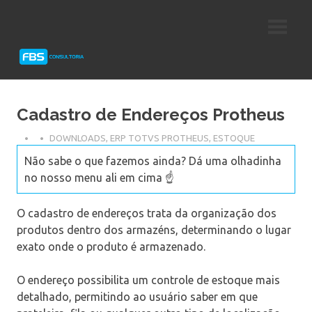
Skip
Consultoria
FBS
to
e
content
Suporte
Consultoria
Protheus
TOTVS
Cadastro de Endereços Protheus
DOWNLOADS
,
ERP TOTVS PROTHEUS
,
ESTOQUE
Não sabe o que fazemos ainda? Dá uma olhadinha
no nosso menu ali em cima ☝️
O cadastro de endereços trata da organização dos
produtos dentro dos armazéns, determinando o lugar
exato onde o produto é armazenado.
O endereço possibilita um controle de estoque mais
detalhado, permitindo ao usuário saber em que