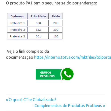
O produto PA1 tem o seguinte saldo por endereço:
Veja o link completo da
documentação
https://interno.totvs.com/mktfiles/tdipo
Previous
O que é CT-e Globalizado?
Navegação
Post:
Next
Complementos de Produtos Protheus