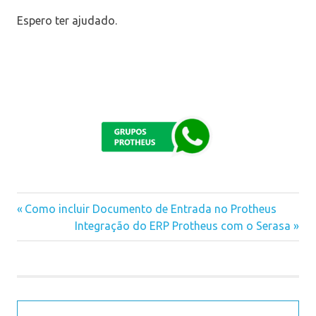
Espero ter ajudado.
Previous
Como incluir Documento de Entrada no Protheus
Navegação
Post:
Next
Integração do ERP Protheus com o Serasa
Post:
de
Post