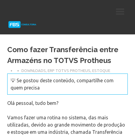
Skip
Consultoria
FBS
to
e
content
Suporte
Consultoria
Protheus
TOTVS
Como fazer Transferência entre
Armazéns no TOTVS Protheus
DOWNLOADS
,
ERP TOTVS PROTHEUS
,
ESTOQUE
💡 Se gostou deste conteúdo, compartilhe com
quem precisa
Olá pessoal, tudo bem?
Vamos fazer uma rotina no sistema, das mais
utilizadas, devido ao grande movimento de produção
e estoque em uma indústria, chamada Transferência