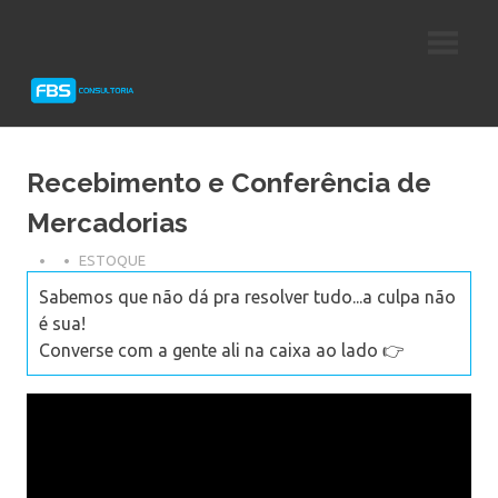
Skip
Consultoria
FBS
to
e
content
Suporte
Consultoria
Protheus
TOTVS
Recebimento e Conferência de
Mercadorias
ESTOQUE
Sabemos que não dá pra resolver tudo...a culpa não
é sua!
Converse com a gente ali na caixa ao lado 👉