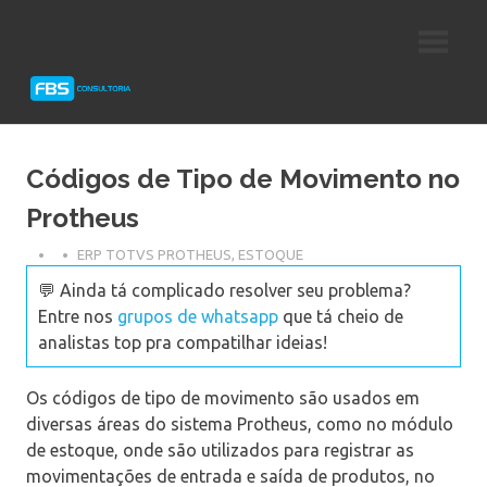
Skip
Consultoria
FBS
to
e
content
Suporte
Consultoria
Protheus
TOTVS
Códigos de Tipo de Movimento no
Protheus
ERP TOTVS PROTHEUS
,
ESTOQUE
💬 Ainda tá complicado resolver seu problema?
Entre nos
grupos de whatsapp
que tá cheio de
analistas top pra compatilhar ideias!
Os códigos de tipo de movimento são usados em
diversas áreas do sistema Protheus, como no módulo
de estoque, onde são utilizados para registrar as
movimentações de entrada e saída de produtos, no