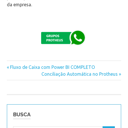
da empresa.
Previous
Fluxo de Caixa com Power BI COMPLETO
Navegação
Post:
Next
Conciliação Automática no Protheus
Post:
de
Post
BUSCA