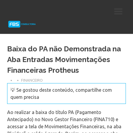
Skip
Consultoria
FBS
to
e
content
Suporte
Consultoria
Protheus
TOTVS
Baixa do PA não Demonstrada na
Aba Entradas Movimentações
Financeiras Protheus
FINANCEIRO
💡 Se gostou deste conteúdo, compartilhe com
quem precisa
Ao realizar a baixa do título PA (Pagamento
Antecipado) no Novo Gestor Financeiro (FINA710) e
acessar a tela de Movimentações Financeiras, na aba