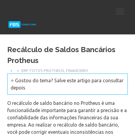
Skip
Consultoria
FBS
to
e
content
Suporte
Consultoria
Protheus
TOTVS
Recálculo de Saldos Bancários
Protheus
ERP TOTVS PROTHEUS
,
FINANCEIRO
⭐ Gostou do tema? Salve este artigo para consultar
depois
O recálculo de saldo bancário no Protheus é uma
funcionalidade importante para garantir a precisão e a
confiabilidade das informações financeiras da sua
empresa. Ao realizar o recálculo de saldo bancário,
você pode corrigir eventuais inconsistências nos