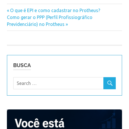
Previous
O que é EPI e como cadastrar no Protheus?
Navegação
Next
Como gerar o PPP (Perfil Profissiográfico
Post:
Post:
Previdenciário) no Protheus
de
Post
BUSCA