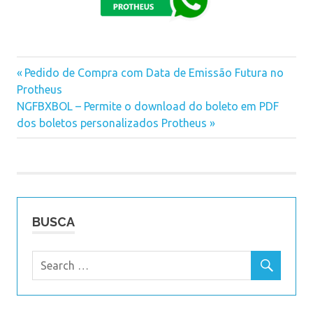
Previous
Pedido de Compra com Data de Emissão Futura no
Navegação
Protheus
Post:
Next
NGFBXBOL – Permite o download do boleto em PDF
de
Post:
dos boletos personalizados Protheus
Post
BUSCA