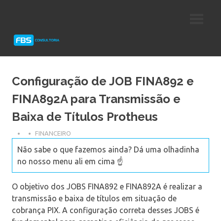
Skip
Consultoria
FBS
to
e
content
Suporte
Consultoria
Protheus
TOTVS
Configuração de JOB FINA892 e
FINA892A para Transmissão e
Baixa de Títulos Protheus
FINANCEIRO
Não sabe o que fazemos ainda? Dá uma olhadinha
no nosso menu ali em cima ☝️
O objetivo dos JOBS FINA892 e FINA892A é realizar a
transmissão e baixa de títulos em situação de
cobrança PIX. A configuração correta desses JOBS é