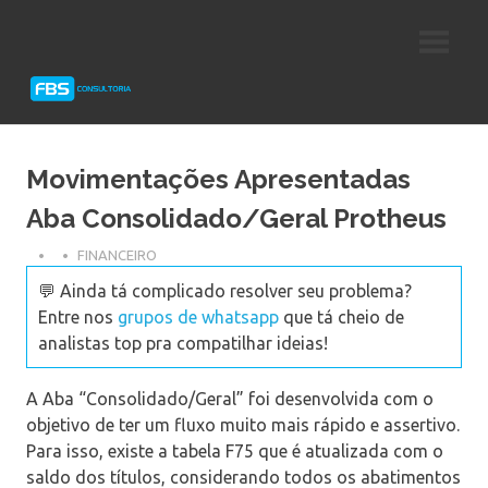
Skip
Consultoria
FBS
to
e
content
Suporte
Consultoria
Protheus
TOTVS
Movimentações Apresentadas
Aba Consolidado/Geral Protheus
FINANCEIRO
💬 Ainda tá complicado resolver seu problema?
Entre nos
grupos de whatsapp
que tá cheio de
analistas top pra compatilhar ideias!
A Aba “Consolidado/Geral” foi desenvolvida com o
objetivo de ter um fluxo muito mais rápido e assertivo.
Para isso, existe a tabela F75 que é atualizada com o
saldo dos títulos, considerando todos os abatimentos