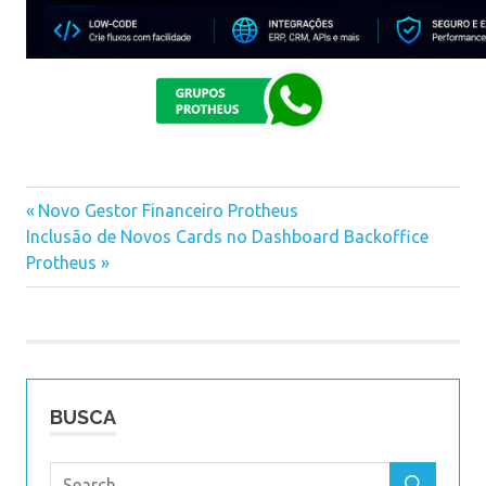
Previous
Novo Gestor Financeiro Protheus
Navegação
Next
Inclusão de Novos Cards no Dashboard Backoffice
Post:
Post:
Protheus
de
Post
BUSCA