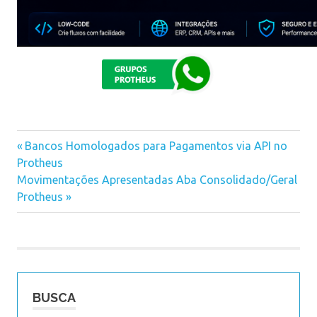
Previous
Bancos Homologados para Pagamentos via API no
Navegação
Protheus
Post:
Next
Movimentações Apresentadas Aba Consolidado/Geral
de
Post:
Protheus
Post
BUSCA