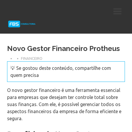
Skip
Consultoria
FBS
to
e
content
Suporte
Consultoria
Protheus
TOTVS
Novo Gestor Financeiro Protheus
FINANCEIRO
💡 Se gostou deste conteúdo, compartilhe com
quem precisa
O novo gestor financeiro é uma ferramenta essencial
para empresas que desejam ter controle total sobre
suas finanças. Com ele, é possível gerenciar todos os
aspectos financeiros da empresa de forma eficiente e
segura.