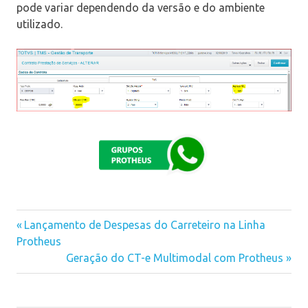
pode variar dependendo da versão e do ambiente
utilizado.
Previous
Lançamento de Despesas do Carreteiro na Linha
Navegação
Protheus
Post:
Next
Geração do CT-e Multimodal com Protheus
de
Post:
Post