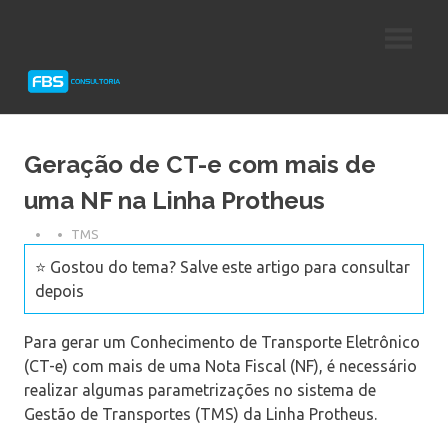
Skip
Consultoria
FBS
to
e
content
Suporte
Consultoria
Protheus
TOTVS
Geração de CT-e com mais de
uma NF na Linha Protheus
TMS
⭐ Gostou do tema? Salve este artigo para consultar
depois
Para gerar um Conhecimento de Transporte Eletrônico
(CT-e) com mais de uma Nota Fiscal (NF), é necessário
realizar algumas parametrizações no sistema de
Gestão de Transportes (TMS) da Linha Protheus.