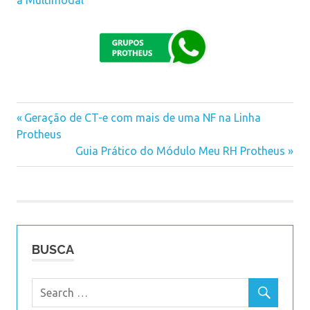
Previous
Geração de CT-e com mais de uma NF na Linha
Navegação
Protheus
Post:
Next
Guia Prático do Módulo Meu RH Protheus
de
Post:
Post
BUSCA