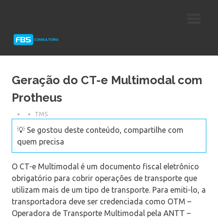
Skip
Consultoria
FBS
to
e
content
Suporte
Consultoria
Protheus
TOTVS
Geração do CT-e Multimodal com
Protheus
TMS
💡 Se gostou deste conteúdo, compartilhe com
quem precisa
O CT-e Multimodal é um documento fiscal eletrônico
obrigatório para cobrir operações de transporte que
utilizam mais de um tipo de transporte. Para emiti-lo, a
transportadora deve ser credenciada como OTM –
Operadora de Transporte Multimodal pela ANTT –