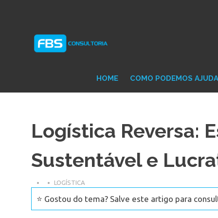
Skip
Consultoria
FB
to
e
content
Suporte
Protheus
Con
TOTVS
HOME
COMO PODEMOS AJUD
Logística Reversa: E
Sustentável e Lucra
LOGÍSTICA
⭐ Gostou do tema? Salve este artigo para consul