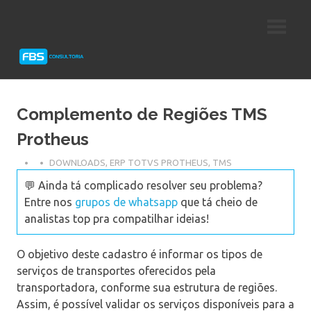
Skip
Consultoria
FBS
to
e
content
Suporte
Consultoria
Protheus
TOTVS
Complemento de Regiões TMS
Protheus
DOWNLOADS
,
ERP TOTVS PROTHEUS
,
TMS
💬 Ainda tá complicado resolver seu problema?
Entre nos
grupos de whatsapp
que tá cheio de
analistas top pra compatilhar ideias!
O objetivo deste cadastro é informar os tipos de
serviços de transportes oferecidos pela
transportadora, conforme sua estrutura de regiões.
Assim, é possível validar os serviços disponíveis para a