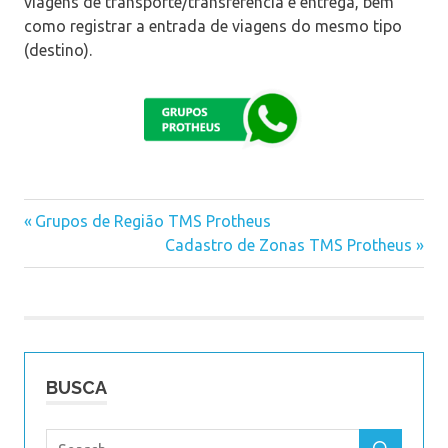
viagens de transporte/transferência e entrega, bem
como registrar a entrada de viagens do mesmo tipo
(destino).
Previous
Grupos de Região TMS Protheus
Navegação
Post:
Next
Cadastro de Zonas TMS Protheus
Post:
de
Post
BUSCA