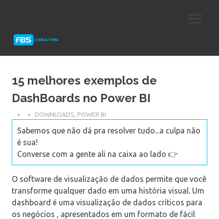
Skip
Consultoria
FBS
to
e
content
Suporte
Consultoria
Protheus
TOTVS
15 melhores exemplos de
DashBoards no Power BI
DOWNLOADS
,
POWER BI
Sabemos que não dá pra resolver tudo...a culpa não
é sua!
Converse com a gente ali na caixa ao lado 👉
O software de visualização de dados permite que você
transforme qualquer dado em uma história visual. Um
dashboard é uma visualização de dados críticos para
os negócios , apresentados em um formato de fácil