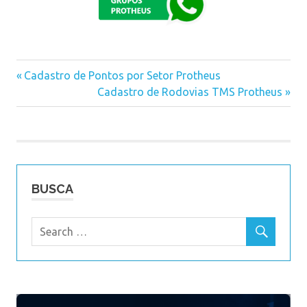
Previous
Cadastro de Pontos por Setor Protheus
Navegação
Post:
Next
Cadastro de Rodovias TMS Protheus
Post:
de
Post
BUSCA