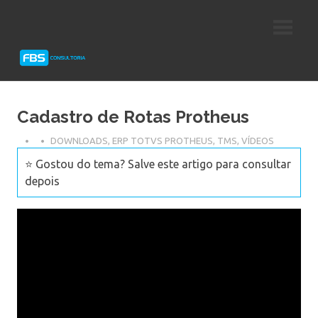
Skip
Consultoria
FBS
to
e
content
Suporte
Consultoria
Protheus
TOTVS
Cadastro de Rotas Protheus
DOWNLOADS
,
ERP TOTVS PROTHEUS
,
TMS
,
VÍDEOS
⭐ Gostou do tema? Salve este artigo para consultar
depois