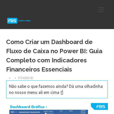
Skip
Consultoria
FBS
to
e
content
Suporte
Consultoria
Protheus
TOTVS
Como Criar um Dashboard de
Fluxo de Caixa no Power BI: Guia
Completo com Indicadores
Financeiros Essenciais
POWER BI
Não sabe o que fazemos ainda? Dá uma olhadinha
no nosso menu ali em cima ☝️