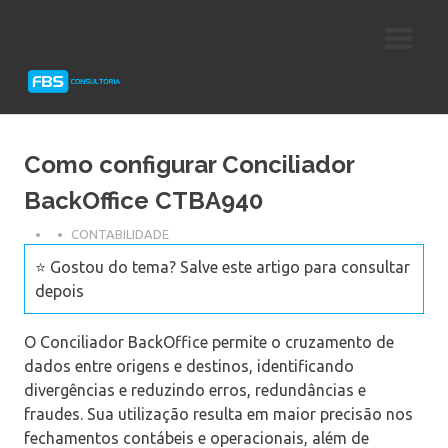
Skip
Consultoria
FBS
to
e
content
Suporte
Consultoria
Protheus
TOTVS
Como configurar Conciliador
BackOffice CTBA940
CONTABILIDADE
⭐ Gostou do tema? Salve este artigo para consultar
depois
O Conciliador BackOffice permite o cruzamento de
dados entre origens e destinos, identificando
divergências e reduzindo erros, redundâncias e
fraudes. Sua utilização resulta em maior precisão nos
fechamentos contábeis e operacionais, além de