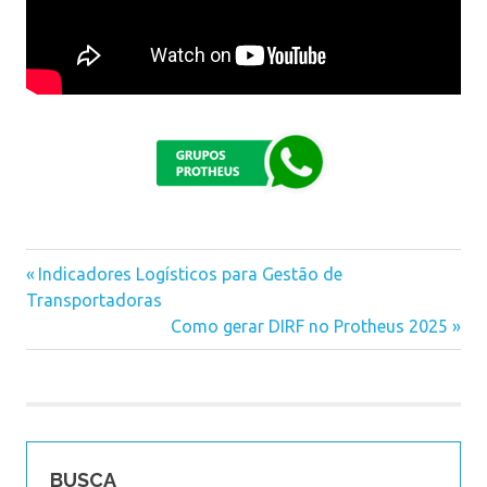
Previous
Indicadores Logísticos para Gestão de
Navegação
Transportadoras
Post:
Next
Como gerar DIRF no Protheus 2025
de
Post:
Post
BUSCA