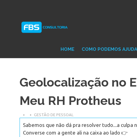
Skip
Consultoria
FB
to
e
content
Suporte
Protheus
Con
TOTVS
HOME
COMO PODEMOS AJUD
Geolocalização no 
Meu RH Protheus
GESTÃO DE PESSOAL
Sabemos que não dá pra resolver tudo...a culpa n
Converse com a gente ali na caixa ao lado 👉