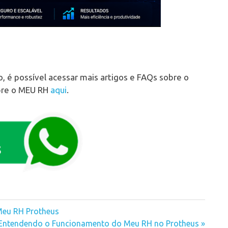
o, é possível acessar mais artigos e FAQs sobre o
bre o MEU RH
aqui
.
Meu RH Protheus
Next
Entendendo o Funcionamento do Meu RH no Protheus