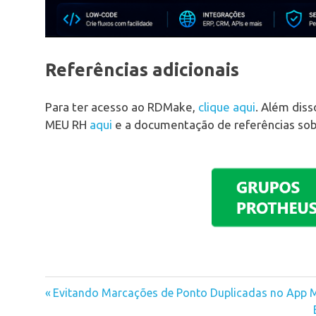
Referências adicionais
Para ter acesso ao RDMake,
clique aqui
. Além diss
MEU RH
aqui
e a documentação de referências so
Previous
Evitando Marcações de Ponto Duplicadas no App 
Navegação
Post: