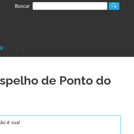
Buscar
S
sultoria
AR
.
Espelho de Ponto do
ão é sua!