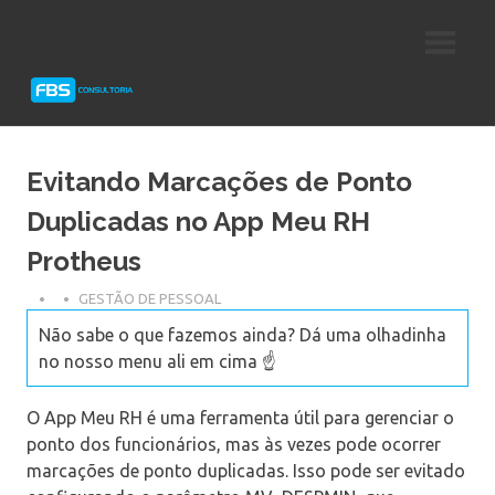
Skip
Consultoria
FBS
to
e
content
Suporte
Consultoria
Protheus
TOTVS
Evitando Marcações de Ponto
Duplicadas no App Meu RH
Protheus
GESTÃO DE PESSOAL
Não sabe o que fazemos ainda? Dá uma olhadinha
no nosso menu ali em cima ☝️
O App Meu RH é uma ferramenta útil para gerenciar o
ponto dos funcionários, mas às vezes pode ocorrer
marcações de ponto duplicadas. Isso pode ser evitado