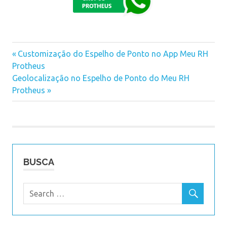
Previous
Customização do Espelho de Ponto no App Meu RH
Navegação
Protheus
Post:
Next
Geolocalização no Espelho de Ponto do Meu RH
de
Post:
Protheus
Post
BUSCA