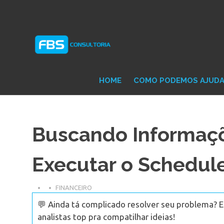
Skip
Consultoria
FB
to
e
content
Suporte
Protheus
Con
TOTVS
HOME
COMO PODEMOS AJUD
Buscando Informaçõ
Executar o Schedul
FINANCEIRO
💬 Ainda tá complicado resolver seu problema? 
analistas top pra compatilhar ideias!