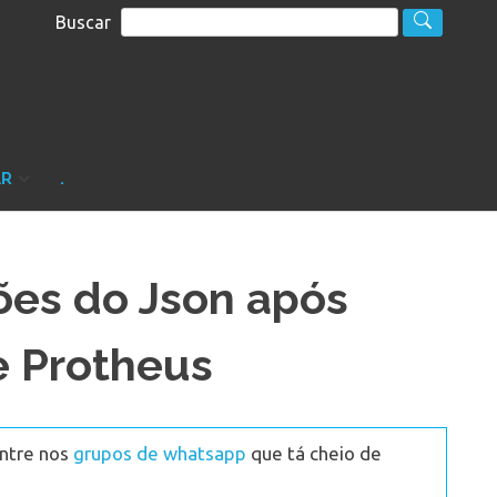
Buscar
S
sultoria
AR
.
es do Json após
e Protheus
Entre nos
grupos de whatsapp
que tá cheio de