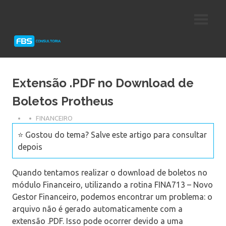
Skip
Consultoria
FBS
to
e
content
Suporte
Consultoria
Protheus
TOTVS
Extensão .PDF no Download de
Boletos Protheus
FINANCEIRO
⭐ Gostou do tema? Salve este artigo para consultar
depois
Quando tentamos realizar o download de boletos no
módulo Financeiro, utilizando a rotina FINA713 – Novo
Gestor Financeiro, podemos encontrar um problema: o
arquivo não é gerado automaticamente com a
extensão .PDF. Isso pode ocorrer devido a uma