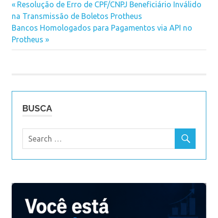
Previous
Resolução de Erro de CPF/CNPJ Beneficiário Inválido
Navegação
na Transmissão de Boletos Protheus
Post:
Next
Bancos Homologados para Pagamentos via API no
de
Post:
Protheus
Post
BUSCA