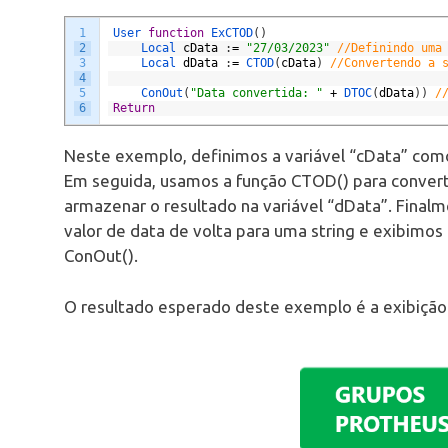
1
User 
function
ExCTOD
(
)
2
Local 
cData
:
=
"27/03/2023"
//Definindo uma
3
Local 
dData
:
=
CTOD
(
cData
)
//Convertendo a 
4
5
ConOut
(
"Data convertida: "
+
DTOC
(
dData
)
)
/
6
Return
Neste exemplo, definimos a variável “cData” com
Em seguida, usamos a função CTOD() para convert
armazenar o resultado na variável “dData”. Final
valor de data de volta para uma string e exibimos
ConOut().
O resultado esperado deste exemplo é a exibição