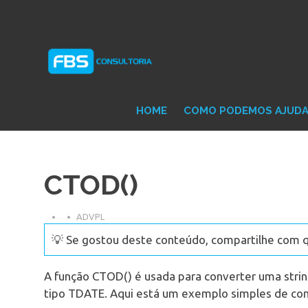
Skip
Consultoria
FB
to
e
content
Suporte
Protheus
Con
TOTVS
HOME
COMO PODEMOS AJUD
CTOD()
ADVPL
💡 Se gostou deste conteúdo, compartilhe com 
A função CTOD() é usada para converter uma stri
tipo TDATE. Aqui está um exemplo simples de co