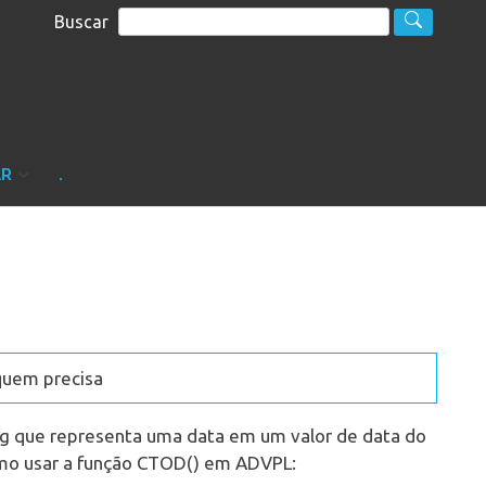
Buscar
S
sultoria
AR
.
quem precisa
ng que representa uma data em um valor de data do
mo usar a função CTOD() em ADVPL: