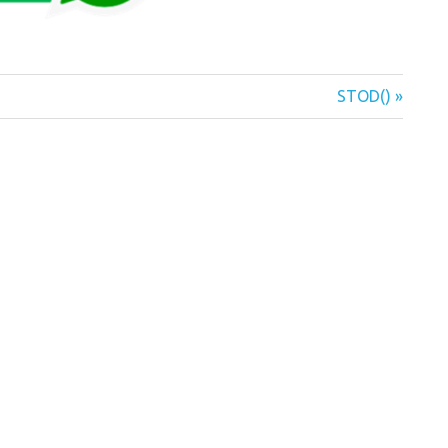
Next
STOD()
Post: