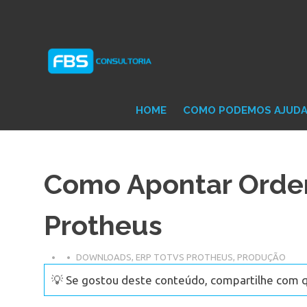
Skip
Consultoria
FB
to
e
content
Suporte
Protheus
Con
TOTVS
HOME
COMO PODEMOS AJUD
Como Apontar Orde
Protheus
DOWNLOADS
,
ERP TOTVS PROTHEUS
,
PRODUÇÃO
💡 Se gostou deste conteúdo, compartilhe com 