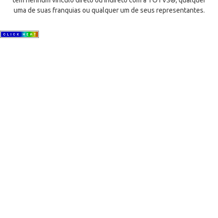
tem nenhum vínculo direto ou indireto com a TOTVS®, qualquer
uma de suas franquias ou qualquer um de seus representantes.