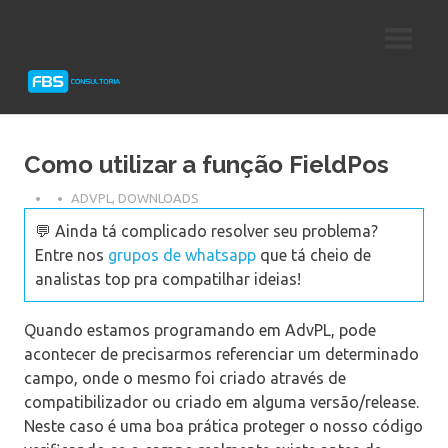
Skip
Consultoria
FBS
to
e
content
Suporte
Consultoria
Protheus
TOTVS
Como utilizar a função FieldPos
ADVPL
,
DOWNLOADS
💬 Ainda tá complicado resolver seu problema?
Entre nos
grupos de whatsapp
que tá cheio de
analistas top pra compatilhar ideias!
Quando estamos programando em AdvPL, pode
acontecer de precisarmos referenciar um determinado
campo, onde o mesmo foi criado através de
compatibilizador ou criado em alguma versão/release.
Neste caso é uma boa prática proteger o nosso código