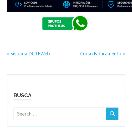
Previous
Sistema DCTFWeb
Next
Curso Faturamento
Navegação
Post:
Post:
de
Post
BUSCA